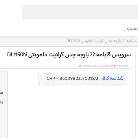
متداول
ن گرانیت دلمونتی DL1150N
سرویس قابلمه 22 پارچه چدن گرانیت دلمونتی DL1150N
Pot Service 22 DL1150N Granite Cast Iron
شناسه کالا:
GHP - 8600980257001572
تعد
زم