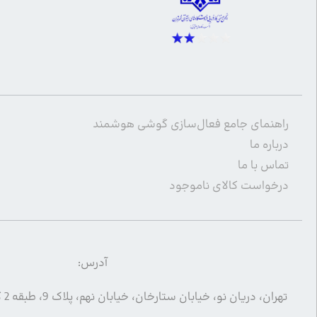
راهنمای جامع فعال‌سازی گوشی هوشمند
درباره ما
تماس با ما
درخواست کالای ناموجود
آدرس:
تهران، دریان نو، خیابان ستارخان، خیابان نهم، پلاک 9، طبقه 2 کد پستی 1455994633