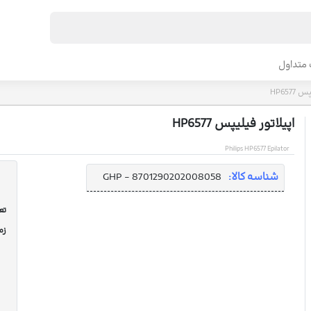
متداول
HP6577
اپیلاتور فیلیپس HP6577
Philips HP6577 Epilator
شناسه کالا:
GHP - 8701290202008058
تعد
زم