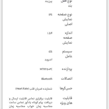
نوع قفل
پین‌بند
بند
نوع صفحه
IPS
نمایش
اصلی
اندازه
۱.۵۴
صفحه
نمایش
سیستم
عامل
اندروید
پردازنده
MTK۲۵۰۲C
اتصالات
Bluetooth
حس‌گرها
شمارنده ضربان قلب (Heart Rate)
قابلیت
قابلیت برقراری تماس قابلیت ارسال و
های ویژه
دریافت پیام کوتاه یادآور تماس ساعت
محاسبه زمان خواب محاسبه زمان