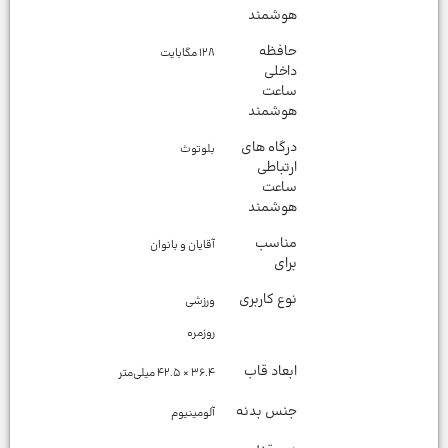
هوشمند
حافظه
۱۲۸ مگابایت
داخلی
ساعت
هوشمند
درگاه های
بلوتوث
ارتباطی
ساعت
هوشمند
مناسب
آقایان و بانوان
برای
نوع کاربری
روزمره
ابعاد قاب
۳۶.۴ × ۴۲.۵ میلی‌متر
جنس بدنه
آلومینیوم