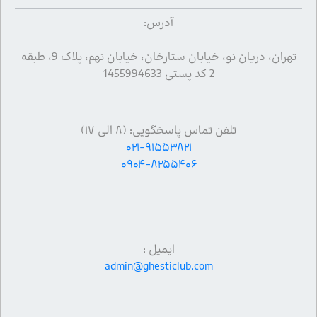
آدرس:
تهران، دریان نو، خیابان ستارخان، خیابان نهم، پلاک 9، طبقه
2 کد پستی 1455994633
تلفن تماس پاسخگویی: (۸ الی ۱۷)
۰۲۱-۹۱۵۵۳۸۲۱
۰۹۰۴-۸۲۵۵۴۰۶
ایمیل :
admin@ghesticlub.com