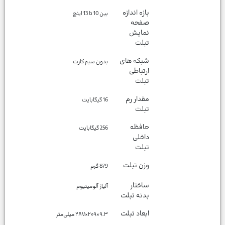
بازه اندازه
بین 10 تا 13 اینچ
صفحه
نمایش
تبلت
شبکه های
بدون سیم کارت
ارتباطی
تبلت
مقدار رم
16 گیگابایت
تبلت
حافظه
256 گیگابایت
داخلی
تبلت
وزن تبلت
879 گرم
ساختار
آلیاژ آلومینیوم
بدنه تبلت
ابعاد تبلت
۹.۳×۲۰۹×۲۸۷ میلی‌متر