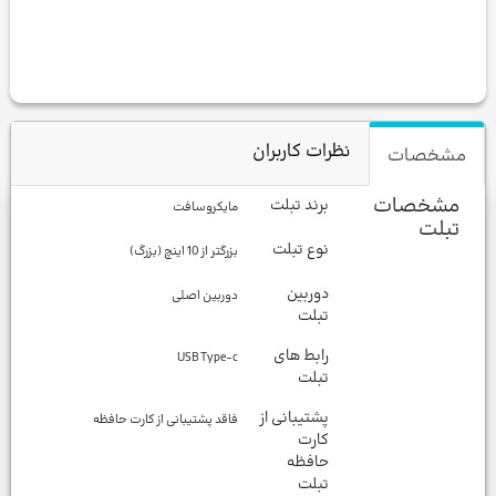
نظرات کاربران
مشخصات
مشخصات
برند تبلت
مایکروسافت
تبلت
نوع تبلت
بزرگتر از 10 اینچ (بزرگ)
دوربین
دوربین اصلی
تبلت
رابط‎ های
USB Type-c
تبلت
پشتیبانی از
فاقد پشتیبانی از کارت حافظه
کارت
حافظه
تبلت