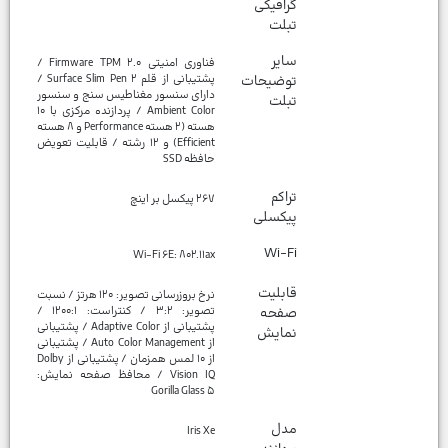
گرافیکی
تبلت
سایر
فناوری امنیتی Firmware TPM ۲.۰ /
توضیحات
پشتیبانی از قلم Surface Slim Pen ۲ /
دارای سنسور مغناطیس سنج و سنسور
تبلت
Ambient Color / پردازنده مرکزی با ۱۰
هسته (۲ هسته Performance و ۸ هسته
Efficient) و ۱۲ رشته / قابلیت تعویض
حافظه SSD
تراکم
۲۶۷ پیکسل بر اینچ
پیکسلی
Wi-Fi
Wi-Fi ۶E: ۸۰۲.۱۱ax
قابلیت
نرخ بروزرسانی تصویر: ۱۲۰ هرتز / نسبت
صفحه
تصویر: ۳:۲ / کنتراست: ۱۲۰۰:۱ /
پشتیبانی از Adaptive Color / پشتیبانی
نمایش
از Auto Color Management / پشتیبانی
از ۱۰ لمس همزمان / پشتیبانی از Dolby
Vision IQ / محافظ صفحه نمایش:
Gorilla Glass ۵
مدل
Iris Xe