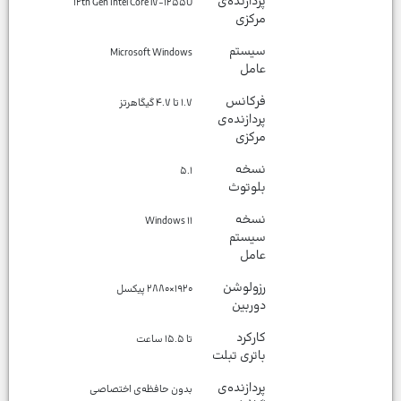
پردازنده‌ی
۱۲th Gen Intel Core i۷-۱۲۵۵U
مرکزی
سیستم
Microsoft Windows
عامل
فرکانس
۱.۷ تا ۴.۷ گیگاهرتز
پردازنده‌ی
مرکزی
نسخه
۵.۱
بلوتوث
نسخه
Windows ۱۱
سیستم
عامل
رزولوشن
۱۹۲۰×۲۸۸۰ پیکسل
دوربین
کارکرد
تا ۱۵.۵ ساعت
باتری تبلت
پردازنده‌ی
بدون حافظه‌ی اختصاصی