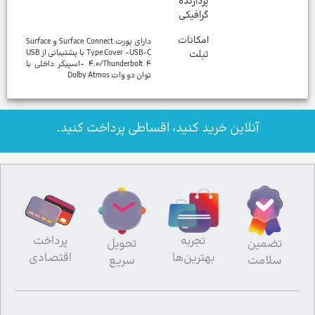
پردازنده
گرافیکی
امکانات
دارای پورت Surface Connect و Surface
تبلت
Type Cover -USB-C با پشتیبانی از USB
۴.۰/Thunderbolt ۴ -اسپیکر داخلی با
توان دو وات Dolby Atmos
آنلاین خرید کنید، اقساطی پرداخت کنید.
تجربه
پرداخت
تضمین
تحویل
بهترین‌ها
اقتصادی
سلامت
سریع