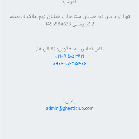
آدرس:
تهران، دریان نو، خیابان ستارخان، خیابان نهم، پلاک 9، طبقه
2 کد پستی 1455994633
تلفن تماس پاسخگویی: (۸ الی ۱۷)
۰۲۱-۹۱۵۵۳۸۲۱
۰۹۰۴-۸۲۵۵۴۰۶
ایمیل :
admin@ghesticlub.com