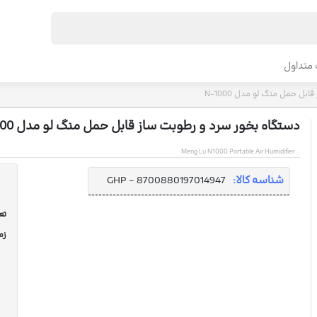
متداول
ل حمل منگ لو مدل N-1000
دستگاه بخور سرد و رطوبت ساز قابل حمل منگ لو مدل N-1000
Meng Lu N1000 Portable Air Humidifier
شناسه کالا:
GHP - 8700880197014947
تعد
زم