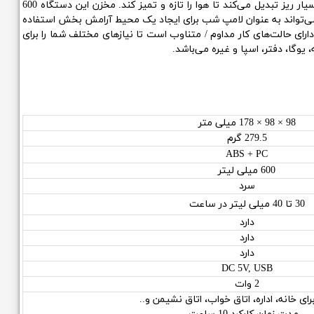
دستگاه بخور سرد و رطوبت ساز قابل حمل منگ لو مدل N-1000 مرطوب‌کننده قابل حمل و بسیار بی‌صدا می‌باشد که آب یا اسانس را به یک غبار بسیار ریز تبدیل می‌کند تا هوا را تازه و تمیز کند. مخزن این دستگاه 600
 همچنین می‌تواند به عنوان لامپ شب برای ایجاد یک محیط آرامش بخش استفاده
ارای حالت‌های کار مداوم / متناوب است تا نیازهای مختلف شما را برای
 یوگا، دفتر، اسپا و غیره می‌باشد.
98 × 98 × 178 میلی متر
279.5 گرم
ABS + PC
600 میلی لیتر
سرد
30 تا 40 میلی لیتر در ساعت
دارد
دارد
دارد
DC 5V, USB
2 وات
برای خانه، اداره، اتاق خواب، اتاق نشیمن و..