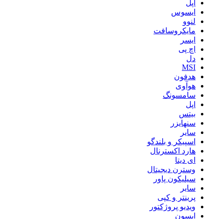
اپل
ایسوس
لنوو
مایکروسافت
ایسر
اچ پی
دل
MSI
هدفون
هوآوی
سامسونگ
اپل
بیتس
سنهایزر
سایر
اسپیکر و بلندگو
هارد اکسترنال
ای دیتا
وسترن دیجیتال
سیلیکون پاور
سایر
پرینتر و کپی
ویدیو پروژکتور
اپسون