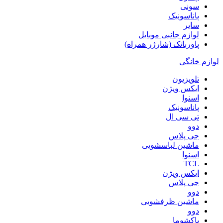
سونی
پاناسونیک
سایر
لوازم جانبی موبایل
پاوربانک (شارژر همراه)
لوازم خانگی
تلویزیون
ایکس ویژن
اسنوا
پاناسونیک
تی سی ال
دوو
جی پلاس
ماشین لباسشویی
اسنوا
TCL
ایکس ویژن
جی پلاس
دوو
ماشین ظرفشویی
دوو
پاکشوما