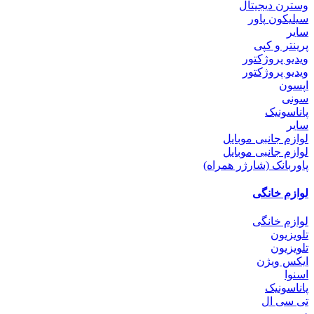
وسترن دیجیتال
سیلیکون پاور
سایر
پرینتر و کپی
ویدیو پروژکتور
ویدیو پروژکتور
اپسون
سونی
پاناسونیک
سایر
لوازم جانبی موبایل
لوازم جانبی موبایل
پاوربانک (شارژر همراه)
لوازم خانگی
لوازم خانگی
تلویزیون
تلویزیون
ایکس ویژن
اسنوا
پاناسونیک
تی سی ال