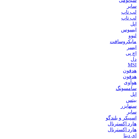
شیائومی
سایر
لپ تاپ
لپ تاپ
اپل
ایسوس
لنوو
مایکروسافت
ایسر
اچ پی
دل
MSI
هدفون
هدفون
هوآوی
سامسونگ
اپل
بیتس
سنهایزر
سایر
اسپیکر و بلندگو
هارد اکسترنال
هارد اکسترنال
ای دیتا