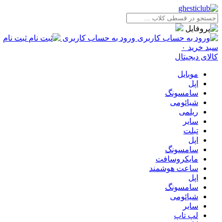
ورود به حساب کاربری
ثبت نام
سبد خرید
۰
کالای دیجیتال
موبایل
اپل
سامسونگ
شیائومی
ریلمی
سایر
تبلت
اپل
سامسونگ
مایکروسافت
ساعت هوشمند
اپل
سامسونگ
شیائومی
سایر
لپ تاپ