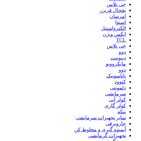
جی پلاس
یخچال فریزر
امرسان
اسنوا
الکترواستیل
ایکس ویژن
TCL
جی پلاس
دوو
دیپوینت
مایکروویو
دوو
پاناسونیک
کنوود
دلمونتی
سرمایشی
کولر آبی
کولر گازی
پنکه
سایر تجهیزات سرمایشی
جاروبرقی
آبمیوه گیری و مخلوط کن
تجهیزات گرمایشی