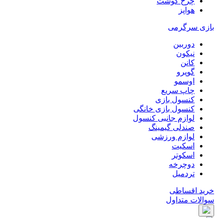
چرخ گوشت
هواپز
بازی سرگرمی
دوربین
نیکون
کانن
گوپرو
اوسمو
چاپ سریع
کنسول بازی
کنسول بازی خانگی
لوازم جانبی کنسول
صندلی گیمینگ
لوازم ورزشی
اسکیت
اسکوتر
دوچرخه
تردمیل
خرید اقساطی
سوالات متداول