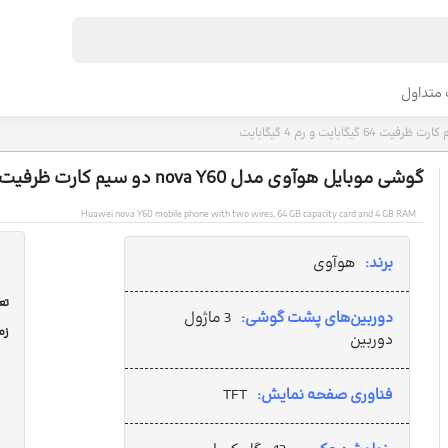
متداول
گوشی موبایل هوآوی مدل nova Y60 دو سیم‌ کارت ظرفیت 64 گیگابایت و رم 4 گیگابایت
Huawei nova Y60 mobile phone with two wires, 64 GB capacity card and 4 GB RAM
برند:
هوآوی
تعد
دوربین‌های پشت گوشی:
3 ماژول
زم
دوربین
فناوری صفحه نمایش:
TFT