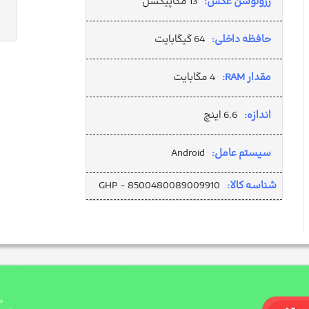
رزولوشن عکس:
13 مگاپیکسل
حافظه داخلی:
64 گیگابایت
مقدار RAM:
4 مگابایت
اندازه:
6.6 اینچ
سیستم عامل:
Android
شناسه کالا:
GHP - 8500480089009910