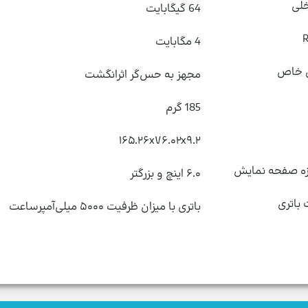
لی
64 گیگابایت
4 مگابایت
ی خاص
مجهز به حس‌گر اثرانگشت
185 گرم
۱۶۵.۲۶x۷۶.۰۲x۹.۲
دازه صفحه نمایش
۶.۰ اینچ و بزرگتر
اتری
باتری با میزان ظرفیت ۵۰۰۰ میلی‌آمپر‌ساعت