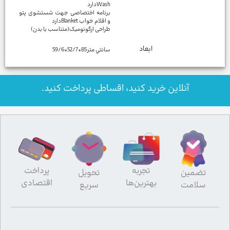
برنامه اختصاصی جهت شستشوی پتو
طراحی ارگونومیک(متناسب با بدن)
ابعاد
سانتي متر85*52/7*59/6
آنلاین خرید کنید، اقساطی پرداخت کنید.
تجربه
پرداخت
تضمین
تحویل
بهترین‌ها
اقتصادی
سلامت
سریع