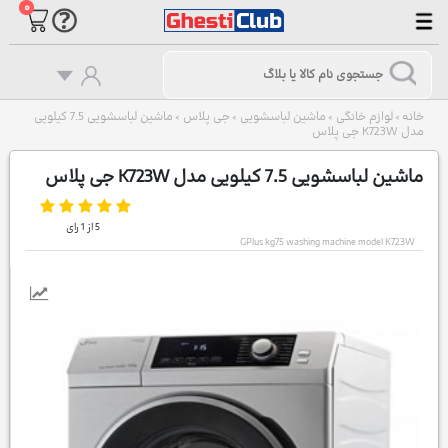
۰
خانه
لوازم خانگی
ماشین لباسشویی
جی پلاس
ماشین لباسشویی 7.5 کیلویی
>
>
>
>
مدل K723W جی پلاس
ماشین لباسشویی 7.5 کیلویی مدل K723W جی پلاس
5
از
1
رای
GPlus kg75 washing machine model K723W