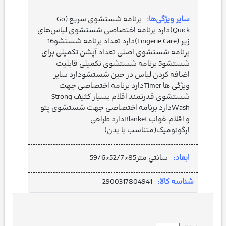
سایر ویژگی‌ها:
برنامه شستشوی سریع (Go
Quick)دارد برنامه اختصاصی شستشوی لباس‌های
زیر (Lingerie Care)دارد تعداد برنامه شستشو16
برنامه شستشوی اصلی تعداد آپشن تکمیلی برای
شستشو5 برنامه شستشوی تکمیلی قابلیت
اضافه کردن لباس در حین شستشودارد سایر
ویژگی ها Timerدارد برنامه اختصاصی جهت
شستشوی قدرتمند اقلام بسیار کثیف Strong
Washدارد برنامه اختصاصی جهت شستشوی پتو
و اقلام خواب Blanketدارد طراحی
ارگونومیک(متناسب با بدن)
ابعاد:
سانتي متر85*52/7*59/6
شناسه کالا:
2900317804941