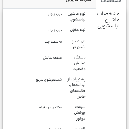
مشخصات
مشخصات
نوع ماشین
درب از جلو
ماشین
لباسشویی
لباسشویی
نوع مخزن
درب از جلو
جهت باز
به سمت چپ
شدن در
دستگاه
صفحه نمایش
نمایش
وضعیت
پشتیبانی از
شست‌وشوی سریع
برنامه‌ها و
حالت‌های
خاص
سرعت
۱۲۰۰ دور در دقیقه
چرخش
موتور
ظرفیت