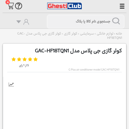
۰
خانه
لوازم خانگی
سرمایشی
کولر گازی
کولر گازی جی پلاس مدل GAC-
>
>
>
>
HF18TQN1
کولر گازی جی پلاس مدل GAC-HF18TQN1
5
از
1
رای
G Plus air conditioner model GAC HF18TQN1