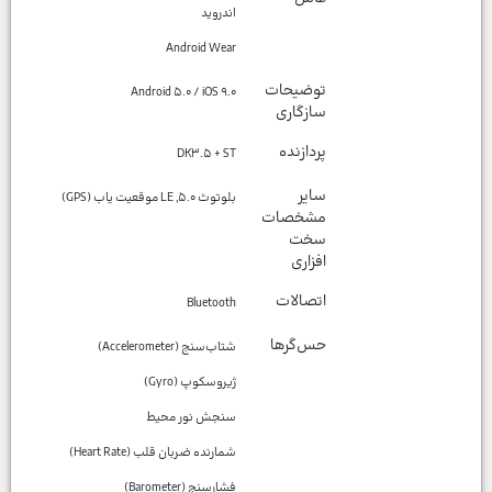
Android Wear
توضیحات
Android ۵.۰ / iOS ۹.۰
سازگاری
پردازنده
DK۳.۵ + ST
سایر
بلوتوث ۵.۰, LE موقعیت یاب (GPS)
مشخصات
سخت
افزاری
اتصالات
Bluetooth
حس‌گرها
فشارسنج (Barometer)