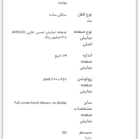
روزمره
نوع قفل
سگکی ساده
بند
نوع صفحه
صفحه نمایش لمسی خازنی AMOLED,
نمایش
با ۱۶ میلیون رنگ
اصلی
اندازه
۱.۶۴ اينچ
صفحه
نمایش
رزولوشن
۴۵۶ * ۲۸۰ pixels
صفحه
نمایش
سایر
Full-screen touch Always-on display
مشخصات
صفحه
نمایش
سیستم
عامل