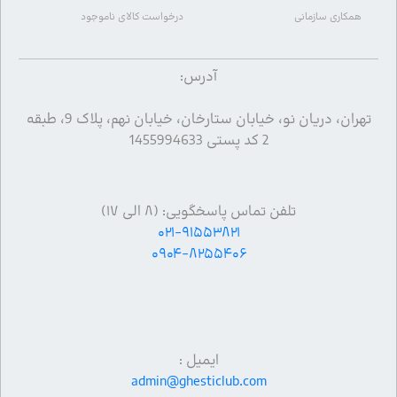
همکاری سازمانی
درخواست کالای ناموجود
آدرس:
تهران، دریان نو، خیابان ستارخان، خیابان نهم، پلاک 9، طبقه
2 کد پستی 1455994633
تلفن تماس پاسخگویی: (۸ الی ۱۷)
۰۲۱-۹۱۵۵۳۸۲۱
۰۹۰۴-۸۲۵۵۴۰۶
ایمیل :
admin@ghesticlub.com