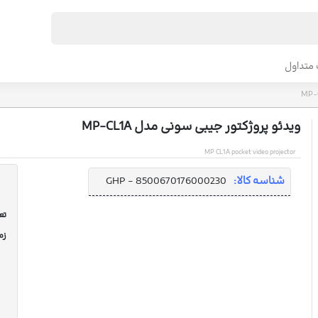
متداول
ویدئو پروژکتور جیبی سونی مدل MP-CL1A
MP CL1A pocket video projector
شناسه کالا:
GHP - 8500670176000230
تعد
زم