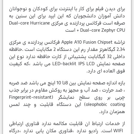
برای دیدن فیلم برای کار با اینترنت برای کودکان و نوجوانان
دانش آموزان دانشجویان که این ایپد برای این سنین به
صرفه است فرکانس پردازنده ی مرکزی Dual-core Hurricane
+ Dual-core Zephyr CPU است
تراشه Apple A10 Fusion Chipset فرکانس پردازنده ی مرکزی
2.34 گیگاهرتز مقدار رم این دستگاه 2 مگابایت است .حافظه
داخلی 32 گیگابایت پشتیبانی از کارت حافظه ندارد نوع این
صفحه نمایش LED-backlit IPS LCD می باشد ،که کیفیت
فوق العاده ای دارد.
بازه اندازه صفحه نمایش بین 8تا 10 اینچ می باشد ضد ضربه
، ضد حرارت ، ضد آب و مجهز به روکش مقاوم در برابر جذب
چربی بر روی سطح نمایشگر (Fingerprint-resistant
oleophobic coating) این دستگاه قابلیت و چند لمس
همزمان دارد.
از خدمات ارتباط ان قابلیت مکالمه ندارد فناوری ارتباطی
WIFI است. رادیو ندارد ،فناوری مکان یابی ندارد ،درگاه