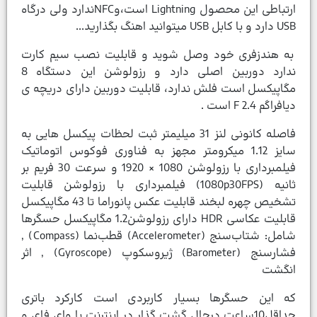
ارتباطی این محصول Lightning است،وNFCندارد ولی درگاه
USB دارد و با کابل USB میتوانید اهنگ بگذارید...
به هندزفری خود وصل شوید و قابلیت نصب سیم کارت
ندارد دوربین اصلی دارد و رزولوشن این دستگاه 8
مگاپیکسل است فلش ندارد، قابلیت دوربین دارای دریچه ی
دیافراگم F 2.4 است .
فاصله کانونی لنز 31 میلیمتر ثبت لحظات پیکسل هایی به
سایز 1.12 میکرومتر مجهز به فناوری فوکوس اتوماتیک
فیلمبرداری با رزولوشن 1080 × 1920 و سرعت 30 فریم بر
ثانیه (1080p30FPS) فیلمبرداری با رزولوشن قابلیت
تشخیص چهره لبخند قابلیت عکس پانوراما تا 43 مگاپیکسل
قابلیت عکاسی HDR دارای رزولوشن1.2 مگاپیکسل حسگرها
شامل: شتاب‌سنج (Accelerometer) قطب‌نما (Compass) ,
فشارسنج (Barometer) ژیروسکوپ (Gyroscope) , اثر
انگشت
که این حسگرها بسیار کاربردی است کارکرد باتری
حداقل10ساعت درحال گشت گذار در اینترنت با وای فای و