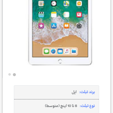
برند تبلت:
اپل
نوع تبلت:
8 تا 10 اینچ (متوسط)