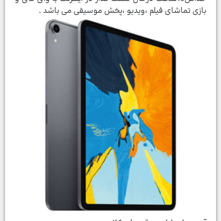
بازی تماشای فیلم ،ویدیو ،پخش موسیقی می باشد .