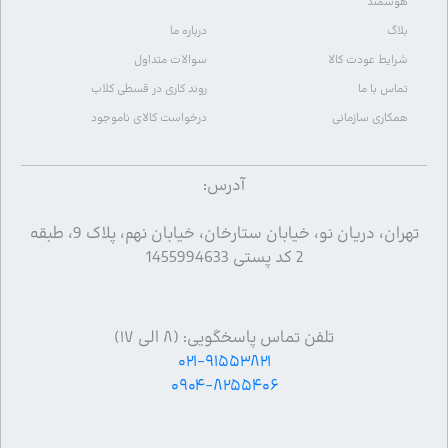
هوشمند
بلاگ
درباره ما
شرایط عودت کالا
سوالات متداول
تماس با ما
روند کاری در قسطی کلاب
همکاری سازمانی
درخواست کالای ناموجود
آدرس:
تهران، دریان نو، خیابان ستارخان، خیابان نهم، پلاک 9، طبقه
2 کد پستی 1455994633
تلفن تماس پاسخگویی: (۸ الی ۱۷)
۰۲۱-۹۱۵۵۳۸۲۱
۰۹۰۴-۸۲۵۵۴۰۶