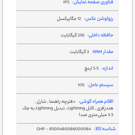
فناوری صفحه نمایش:
IPS
رزولوشن عکس:
12 مگاپیکسل
حافظه داخلی:
256 گیگابایت
مقدار RAM:
3 گیگابایت
اندازه:
5.5 اینچ
سیستم عامل:
IOS
اقلام همراه گوشی:
دفترچه‌ راهنما , شارژر ,
هندزفری , کابل Lightning , تبدیل Lightning به جک
3.5 میلی‌متری صدا
شناسه کالا:
GHP - 8500480086000084