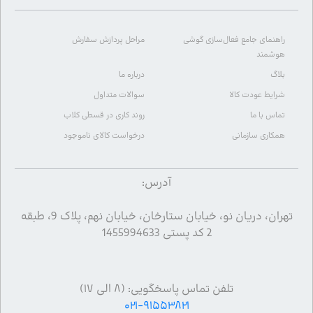
راهنمای جامع فعال‌سازی گوشی
مراحل پردازش سفارش
هوشمند
بلاگ
درباره ما
شرایط عودت کالا
سوالات متداول
تماس با ما
روند کاری در قسطی کلاب
همکاری سازمانی
درخواست کالای ناموجود
آدرس:
تهران، دریان نو، خیابان ستارخان، خیابان نهم، پلاک 9، طبقه
2 کد پستی 1455994633
تلفن تماس پاسخگویی: (۸ الی ۱۷)
۰۲۱-۹۱۵۵۳۸۲۱