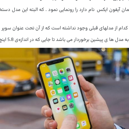
ه محصول جدید خود را که تحت عنوان آیفون 10 یا همان آیفون ایکس نام دارد را رونمایی نمو
کدام از مدلهای قبلی وجود نداشته است که از آن تحت عنوان سوپر رتی
 باشد تا جایی که در اندازه­‌ی 5.8 اینچ‌­اش در حدود 458 پیکسل را در هر اینچ جا داده است.