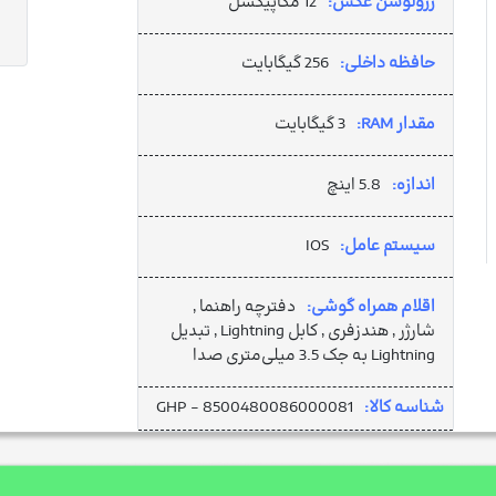
رزولوشن عکس:
12 مگاپیکسل
حافظه داخلی:
256 گیگابایت
مقدار RAM:
3 گیگابایت
اندازه:
5.8 اینچ
سیستم عامل:
IOS
اقلام همراه گوشی:
دفترچه‌ راهنما ,
شارژر , هندزفری , کابل Lightning , تبدیل
Lightning به جک 3.5 میلی‌متری صدا
شناسه کالا:
GHP - 8500480086000081