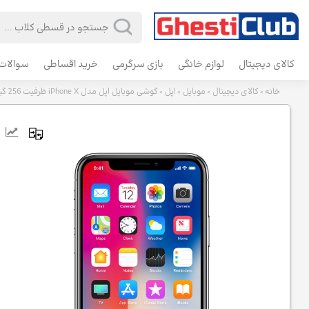
کالای دیجیتال
لوازم خانگی
بازی سرگرمی
خرید اقساطی
سوالات 
خانه
کالای دیجیتال
موبایل
اپل
گوشی موبایل اپل مدل iPhone X ظرفیت 256 گیگابایت
>
>
>
>