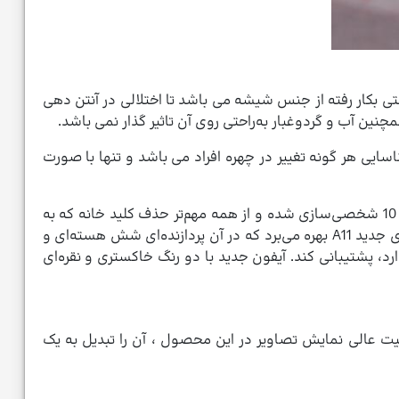
ده است. همچنین در این مدل جنس قاب پشتی بکار رفته از جنس شیشه می باشد تا اختلالی در آنتن دهی
نین آب و گردوغبار به‌­راحتی روی آن تاثیر گذار نمی باشد.
یی هر گونه تغییر در چهره افراد می باشد و تنها با صورت
قابلیت اتصال به شبکه­‌های 4G با سرعت دانلود تا یک گیگابیت بر ثانیه، بلوتوث نسخه­‌ی 5، نسخه­‌ی 11 از iOS که مخصوص آیفون 10 شخصی­‌سازی شده و از همه مهم‌تر حذف کلید خانه که به
نظر اپل دیگر نیازی به آن احساس نمی­‌شود از دیگر ویژگی­‌های جدید این گوشی هستند. از نظر سخت­‌افزاری هم این گوشی از تراشه­‌ی جدید A11 بهره می‌­برد که در آن پردازنده‌­ای شش هسته­‌ا‌ی و
ارد، پشتیبانی کند. آیفون جدید با دو رنگ خاکستری و نقره‌ای
1125 و قابلیت نمایش 458 پیکسل بر هر اینچ می باشد. قابلیت عالی نمایش تصاویر در این محصول ، آن را تبدیل به یک