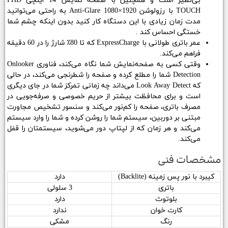
بی‌نظیر است و همچنین با صفحه نمایش 14 اینچی FHD
TOUCH با رزولوشن 1920×1080 Anti-Glare به راحتی می‌توانید
مدت زمان زیادی با این دستگاه کار کنید بدون اینکه چشم شما
خستگی احساس کند .
عمر باتری طولانی با ExpressCharge که تا 80٪ شارژ را در 60 دقیقه
فراهم می‌کند.
وقتی کسی به صفحه‌نمایش شما نگاه می‌کند، فناوری Onlooker
Detection شما را مطلع کرده و صفحه را شطرنجی می‌کند، در حالی
که Look Away Detect می‌داند چه زمانی تمرکز شما در جای دیگری
است و برای محافظت بیشتر از حریم خصوصی و صرفه‌جویی در
مصرف باتری، صفحه را کم‌نور می‌کند و سنسور تشخیص مجاورت
مبتنی بر دوربین، سیستم شما را روشن کرده و شما را وارد سیستم
می‌کند و هر زمان که از لپتاپ دور می‌شوید، سیستمتان را قفل
می‌کند.
مشخصات فنی
کیبرد با نور پس زمینه (Backlite)
دارد
باتری
3 سلولی
بلوتوث
دارد
کارت خوان
ندارد
رنگ
مشکی