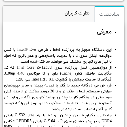
نظرات کاربران
مشخصات
معرفی
این دستگاه مجهز به پردازنده Intel ، طراحی Intel® Evo با نسل
دوازدهم اینتل سری U ، با قدرت، پاسخ‌دهی و عمر باتری که افراد
با نیاز های تجاری مختلف می‌خواهند ساخته شده‌ است.
از دوازدهمین نسل پردازنده سری Intel Core i5-1235U که 12
مگابایت حافظه کش (Cache) دارد و تا فرکانس 3.30up 4.40
گیگاهرتز سرعت پردازش با گرافیک Intel IRIS XE می باشد.
فن خروجی دوگانه جدید بزرگتر با تهویه بهینه و سایر بهبودهای
حرارتی سیستم شما را خنک تر و تا 30 درصد ساکت تر از مدل قبلی
خود حتی در هنگام کار با چندین برنامه کاربردی نگه می‌دارد. دل
گسترده ترین طیف تنظیمات عملکرد، دما و نویز فن را که توسط
کاربر قابل انتخاب است ارائه می‌دهد.
جابجایی یکپارچه بین چندین برنامه با رم های 32گیگابایتی
DDR4 و در پردازنده‌های سری P تا 64 گیگابایتی LPDDR5 امکانی