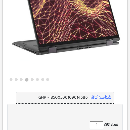
شناسه کالا:
GHP - 8500500109014686
تعداد کالا: