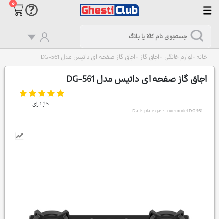
۰
خانه
لوازم خانگی
اجاق گاز
اجاق گاز صفحه ای داتیس مدل DG-561
>
>
>
اجاق گاز صفحه ای داتیس مدل DG-561
5
از
1
رای
Datis plate gas stove model DG 561