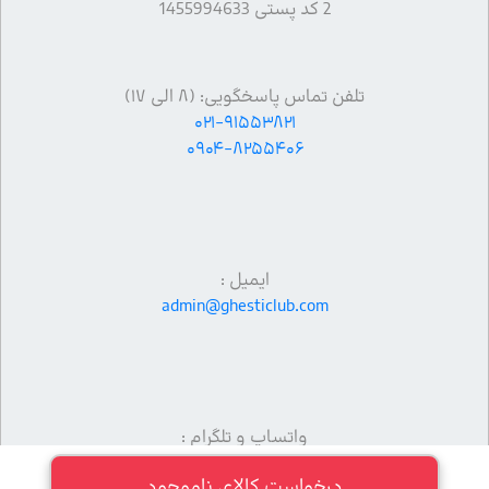
2 کد پستی 1455994633
تلفن تماس پاسخگویی: (۸ الی ۱۷)
۰۲۱-۹۱۵۵۳۸۲۱
۰۹۰۴-۸۲۵۵۴۰۶
ایمیل :
admin@ghesticlub.com
واتساپ و تلگرام :
09013383406