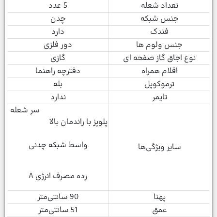
تعداد شعله
5 عدد
جنس شبکه
چدن
فندک
دارد
جنس ولوم ها
دور فلزی
نوع اجاق گاز صفحه ای
گازی
اقلام همراه
دفترچه راهنما
ترموکوپل
بله
تایمر
ندارد
سر شعله
پلوپز با راندمان بالا
واسط شبکه چدنی
سایر ویژگی‌ها
رده مصرف انرژی A
پهنا
90 سانتی‌متر
عمق
51 سانتی‌متر