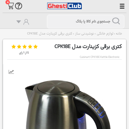
۰
خانه
لوازم خانگی
نوشیدنی ساز
کتری برقی کزینارت مدل CPK18E
>
>
>
کتری برقی کزینارت مدل CPK18E
5
از
1
رای
Cuisinart CPK18E Kettle Electronic