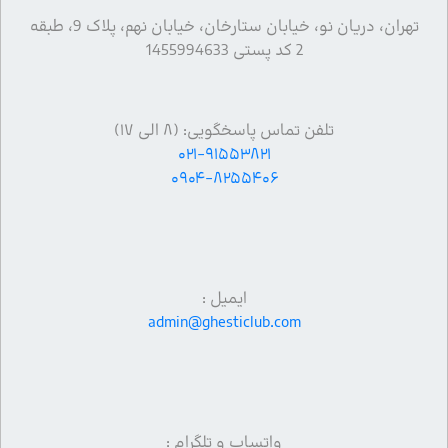
تهران، دریان نو، خیابان ستارخان، خیابان نهم، پلاک 9، طبقه
2 کد پستی 1455994633
تلفن تماس پاسخگویی: (۸ الی ۱۷)
۰۲۱-۹۱۵۵۳۸۲۱
۰۹۰۴-۸۲۵۵۴۰۶
ایمیل :
admin@ghesticlub.com
واتساپ و تلگرام :