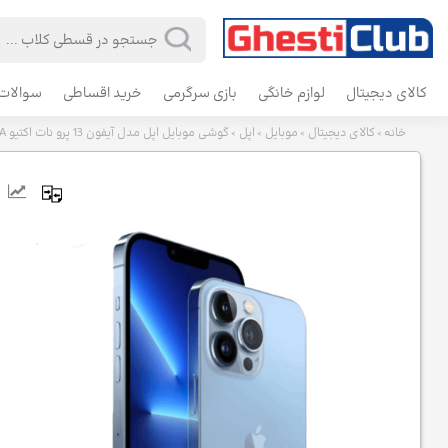
کالای دیجیتال
لوازم خانگی
بازی سرگرمی
خرید اقساطی
سوالات 
خانه
کالای دیجیتال
موبایل
اپل
گوشی موبایل اپل مدل آیفون 13 پرو نات اکتیو LL/A تک سیم کارت ظرفیت 512 گیگابایت رم 6 گیگابایت
>
>
>
>