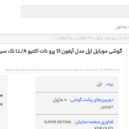
متداول
گوشی موبایل اپل مدل آیفون 13 پرو نات اکتیو LL/A تک سیم کارت ظرفیت 512 گیگابایت رم 6 گیگابایت
Apple mobile phone model iPhone 13 Pro Not Active LLA single SIM card capacity 512 GB RAM 6 GB
برند:
اپل
تعد
دوربین‌های پشت گوشی:
4 ماژول
زم
دوربین
فناوری صفحه نمایش:
SUPER RETINA
XDR OLED