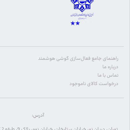
راهنمای جامع فعال‌سازی گوشی هوشمند
درباره ما
تماس با ما
درخواست کالای ناموجود
آدرس:
تهران، دریان نو، خیابان ستارخان، خیابان نهم، پلاک 9، طبقه 2 کد پستی 1455994633