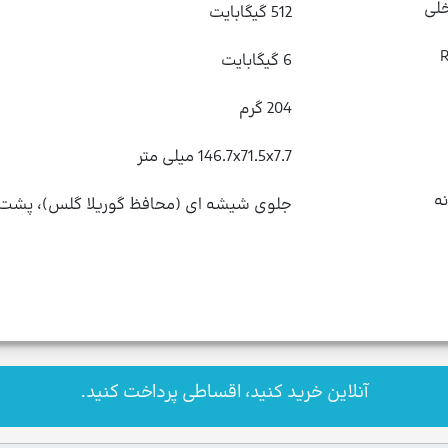
لی
512 گیگابایت
6 گیگابایت
204 گرم
146.7x71.5x7.7 میلی متر
ه
آنلاین خرید کنید، اقساطی پرداخت کنید.