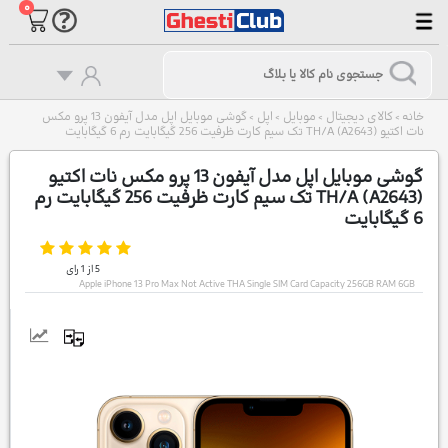
۰
خانه
کالای دیجیتال
موبایل
اپل
گوشی موبایل اپل مدل آیفون 13 پرو مکس
>
>
>
>
نات اکتیو TH/A (A2643) تک سیم کارت ظرفیت 256 گیگابایت رم 6 گیگابایت
گوشی موبایل اپل مدل آیفون 13 پرو مکس نات اکتیو
TH/A (A2643) تک سیم کارت ظرفیت 256 گیگابایت رم
6 گیگابایت
5
از
1
رای
Apple iPhone 13 Pro Max Not Active THA Single SIM Card Capacity 256GB RAM 6GB