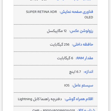
فناوری صفحه نمایش:
SUPER RETINA XDR
OLED
رزولوشن عکس:
12 مگاپیکسل
حافظه داخلی:
256 گیگابایت
مقدار RAM:
6 گیگابایت
اندازه:
6.7 اینچ
سیستم عامل:
IOS
اقلام همراه گوشی:
دفترچه‌ راهنما کابل Lightning
شناسه کالا:
GHP - 8500480086014031