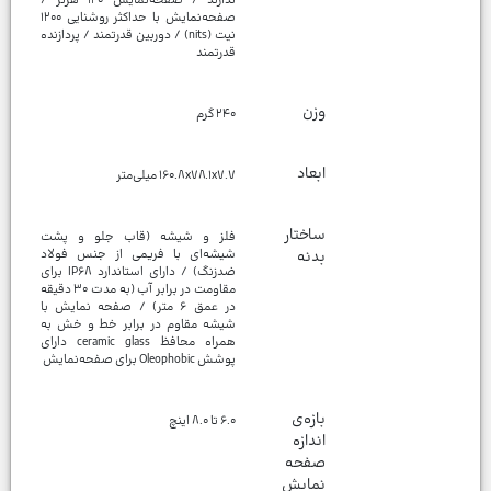
ندارند / صفحه‌نمایش ۱۲۰ هرتز /
صفحه‌نمایش با حداکثر روشنایی ۱۲۰۰
نیت (nits) / دوربین قدرتمند / پردازنده
وزن
ابعاد
ساختار
فلز و شیشه (قاب جلو و پشت
بدنه
شیشه‌ای با فریمی از جنس فولاد
ضدزنگ) / دارای استاندارد IP۶۸ برای
مقاومت در برابر آب (به مدت ۳۰ دقیقه
در عمق ۶ متر) / صفحه نمایش با
شیشه مقاوم در برابر خط و خش به
همراه محافظ ceramic glass دارای
بازه‌ی
اندازه
صفحه
نمایش