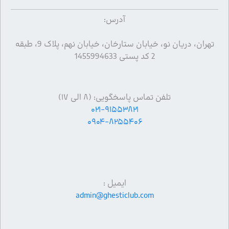
آدرس:
تهران، دریان نو، خیابان ستارخان، خیابان نهم، پلاک 9، طبقه
2 کد پستی 1455994633
تلفن تماس پاسخگویی: (۸ الی ۱۷)
۰۲۱-۹۱۵۵۳۸۲۱
۰۹۰۴-۸۲۵۵۴۰۶
ایمیل :
admin@ghesticlub.com