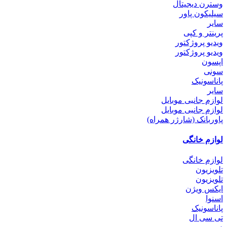
وسترن دیجیتال
سیلیکون پاور
سایر
پرینتر و کپی
ویدیو پروژکتور
ویدیو پروژکتور
اپسون
سونی
پاناسونیک
سایر
لوازم جانبی موبایل
لوازم جانبی موبایل
پاوربانک (شارژر همراه)
لوازم خانگی
لوازم خانگی
تلویزیون
تلویزیون
ایکس ویژن
اسنوا
پاناسونیک
تی سی ال