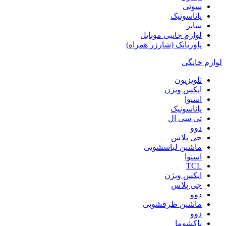
سونی
پاناسونیک
سایر
لوازم جانبی موبایل
پاوربانک (شارژر همراه)
لوازم خانگی
تلویزیون
ایکس ویژن
اسنوا
پاناسونیک
تی سی ال
دوو
جی پلاس
ماشین لباسشویی
اسنوا
TCL
ایکس ویژن
جی پلاس
دوو
ماشین ظرفشویی
دوو
پاکشوما