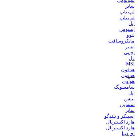
شیائومی
سایر
لپ تاپ
لپ تاپ
اپل
ایسوس
لنوو
مایکروسافت
ایسر
اچ پی
دل
MSI
هدفون
هدفون
هوآوی
سامسونگ
اپل
بیتس
سنهایزر
سایر
اسپیکر و بلندگو
هارد اکسترنال
هارد اکسترنال
ای دیتا