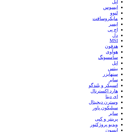
اپل
ایسوس
لنوو
مایکروسافت
ایسر
اچ پی
دل
MSI
هدفون
هوآوی
سامسونگ
اپل
بیتس
سنهایزر
سایر
اسپیکر و بلندگو
هارد اکسترنال
ای دیتا
وسترن دیجیتال
سیلیکون پاور
سایر
پرینتر و کپی
ویدیو پروژکتور
اپسون