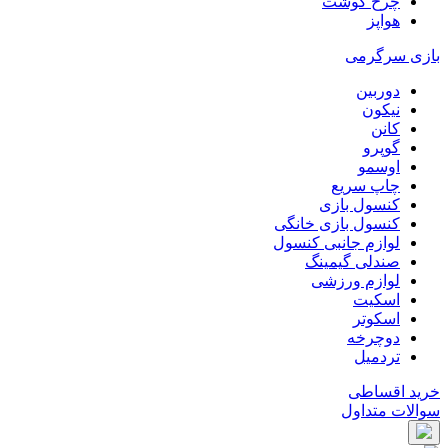
چرخ گوشت
هواپز
بازی سرگرمی
دوربین
نیکون
کانن
گوپرو
اوسمو
چاپ سریع
کنسول بازی
کنسول بازی خانگی
لوازم جانبی کنسول
صندلی گیمینگ
لوازم ورزشی
اسکیت
اسکوتر
دوچرخه
تردمیل
خرید اقساطی
سوالات متداول