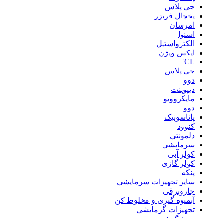
جی پلاس
یخچال فریزر
امرسان
اسنوا
الکترواستیل
ایکس ویژن
TCL
جی پلاس
دوو
دیپوینت
مایکروویو
دوو
پاناسونیک
کنوود
دلمونتی
سرمایشی
کولر آبی
کولر گازی
پنکه
سایر تجهیزات سرمایشی
جاروبرقی
آبمیوه گیری و مخلوط کن
تجهیزات گرمایشی