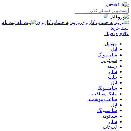
ورود به حساب کاربری
ثبت نام
سبد خرید
۰
کالای دیجیتال
موبایل
اپل
سامسونگ
شیائومی
ریلمی
سایر
تبلت
اپل
سامسونگ
مایکروسافت
ساعت هوشمند
اپل
سامسونگ
شیائومی
سایر
لپ تاپ