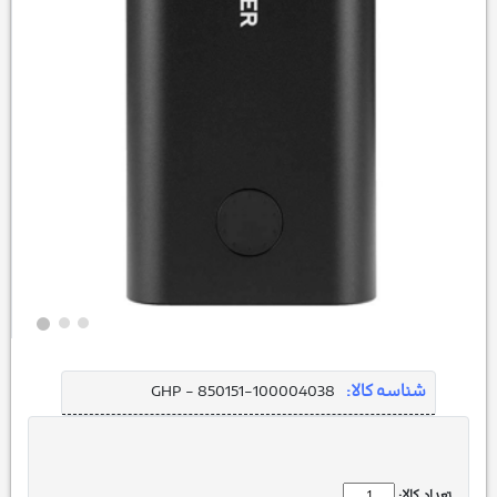
شناسه کالا:
GHP - 850151-100004038
تعداد کالا: