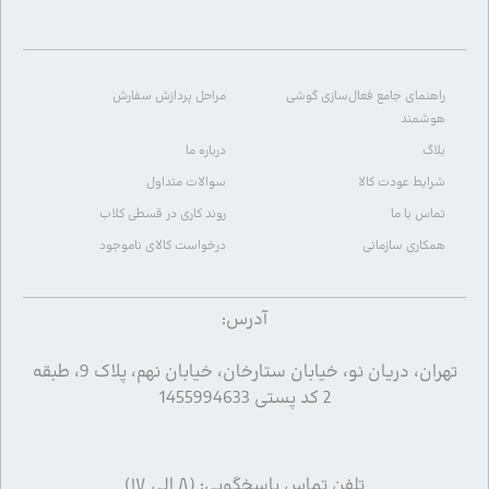
راهنمای جامع فعال‌سازی گوشی
مراحل پردازش سفارش
هوشمند
بلاگ
درباره ما
شرایط عودت کالا
سوالات متداول
تماس با ما
روند کاری در قسطی کلاب
همکاری سازمانی
درخواست کالای ناموجود
آدرس:
تهران، دریان نو، خیابان ستارخان، خیابان نهم، پلاک 9، طبقه
2 کد پستی 1455994633
تلفن تماس پاسخگویی: (۸ الی ۱۷)