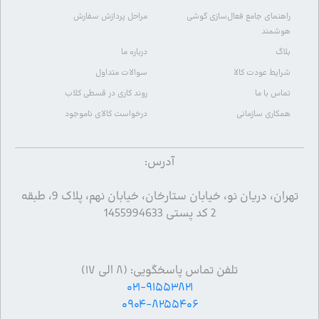
راهنمای جامع فعال‌سازی گوشی
مراحل پردازش سفارش
هوشمند
بلاگ
درباره ما
شرایط عودت کالا
سوالات متداول
تماس با ما
روند کاری در قسطی کلاب
همکاری سازمانی
درخواست کالای ناموجود
آدرس:
تهران، دریان نو، خیابان ستارخان، خیابان نهم، پلاک 9، طبقه
2 کد پستی 1455994633
تلفن تماس پاسخگویی: (۸ الی ۱۷)
۰۲۱-۹۱۵۵۳۸۲۱
۰۹۰۴-۸۲۵۵۴۰۶