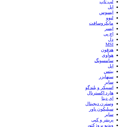
لپ تاپ
اپل
ایسوس
لنوو
مایکروسافت
ایسر
اچ پی
دل
MSI
هدفون
هوآوی
سامسونگ
اپل
بیتس
سنهایزر
سایر
اسپیکر و بلندگو
هارد اکسترنال
ای دیتا
وسترن دیجیتال
سیلیکون پاور
سایر
پرینتر و کپی
ویدیو پروژکتور