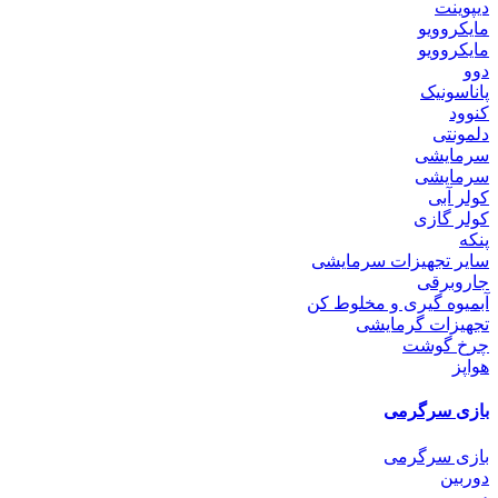
دیپوینت
مایکروویو
مایکروویو
دوو
پاناسونیک
کنوود
دلمونتی
سرمایشی
سرمایشی
کولر آبی
کولر گازی
پنکه
سایر تجهیزات سرمایشی
جاروبرقی
آبمیوه گیری و مخلوط کن
تجهیزات گرمایشی
چرخ گوشت
هواپز
بازی سرگرمی
بازی سرگرمی
دوربین