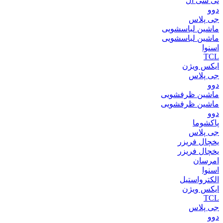
تی سی ال
دوو
جی پلاس
ماشین لباسشویی
ماشین لباسشویی
اسنوا
TCL
ایکس ویژن
جی پلاس
دوو
ماشین ظرفشویی
ماشین ظرفشویی
دوو
پاکشوما
جی پلاس
یخچال فریزر
یخچال فریزر
امرسان
اسنوا
الکترواستیل
ایکس ویژن
TCL
جی پلاس
دوو