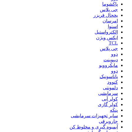
پاکشوما
جی پلاس
یخچال فریزر
امرسان
اسنوا
الکترواستیل
ایکس ویژن
TCL
جی پلاس
دوو
دیپوینت
مایکروویو
دوو
پاناسونیک
کنوود
دلمونتی
سرمایشی
کولر آبی
کولر گازی
پنکه
سایر تجهیزات سرمایشی
جاروبرقی
آبمیوه گیری و مخلوط کن