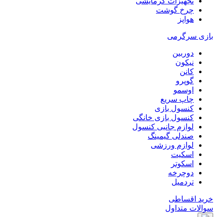
تجهیزات گرمایشی
چرخ گوشت
هواپز
بازی سرگرمی
دوربین
نیکون
کانن
گوپرو
اوسمو
چاپ سریع
کنسول بازی
کنسول بازی خانگی
لوازم جانبی کنسول
صندلی گیمینگ
لوازم ورزشی
اسکیت
اسکوتر
دوچرخه
تردمیل
خرید اقساطی
سوالات متداول