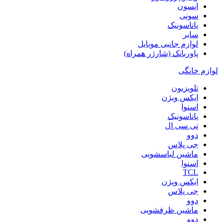
اپسون
سونی
پاناسونیک
سایر
لوازم جانبی موبایل
پاوربانک (شارژر همراه)
لوازم خانگی
تلویزیون
ایکس ویژن
اسنوا
پاناسونیک
تی سی ال
دوو
جی پلاس
ماشین لباسشویی
اسنوا
TCL
ایکس ویژن
جی پلاس
دوو
ماشین ظرفشویی
دوو