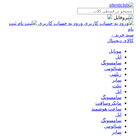
ورود به حساب کاربری
ثبت
نام
سبد خرید
۰
کالای دیجیتال
موبایل
اپل
سامسونگ
شیائومی
ریلمی
سایر
تبلت
اپل
سامسونگ
مایکروسافت
ساعت هوشمند
اپل
سامسونگ
شیائومی
سایر