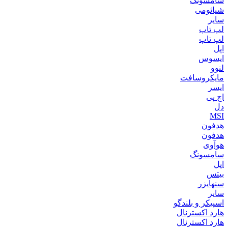
سامسونگ
شیائومی
سایر
لپ تاپ
لپ تاپ
اپل
ایسوس
لنوو
مایکروسافت
ایسر
اچ پی
دل
MSI
هدفون
هدفون
هوآوی
سامسونگ
اپل
بیتس
سنهایزر
سایر
اسپیکر و بلندگو
هارد اکسترنال
هارد اکسترنال