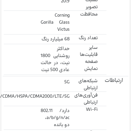
نسبت
20:9
تصویر
محافظت
Corning
Gorilla Glass
Victus
تعداد رنگ
68 میلیارد رنگ
سایر
حداکثر
قابلیت‌ها
روشنایی 1800
صفحه
نیت، در حالت
نمایش
عادی 500 نیت
ارتباطات
شبکه‌های
5G
ارتباطی
فن‌آوری‌های
/CDMA/HSPA/CDMA2000/LTE/5G
ارتباطی
Wi-Fi
دارد/ 802.11
a/b/g/n/ac،
دو بانده