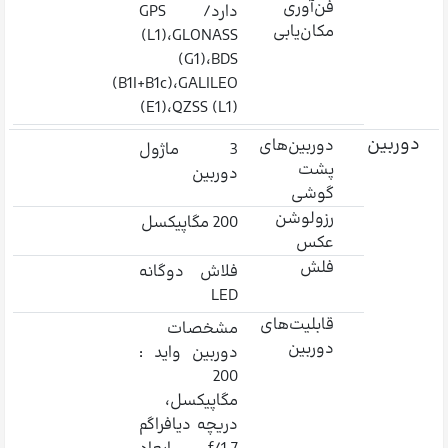
فن‌آوری
دارد/ GPS
مکان‌یابی
(L1)،GLONASS
(G1)،BDS
(B1I+B1c)،GALILEO
(E1)،QZSS (L1)
دوربین
دوربین‌های
3 ماژول
پشت
دوربین
گوشی
رزولوشن
200 مگاپیکسل
عکس
فلش
فلاش دوگانه
LED
قابلیت‌های
مشخصات
دوربین
دوربین واید :
200
مگاپیکسل،
دریچه دیافراگم