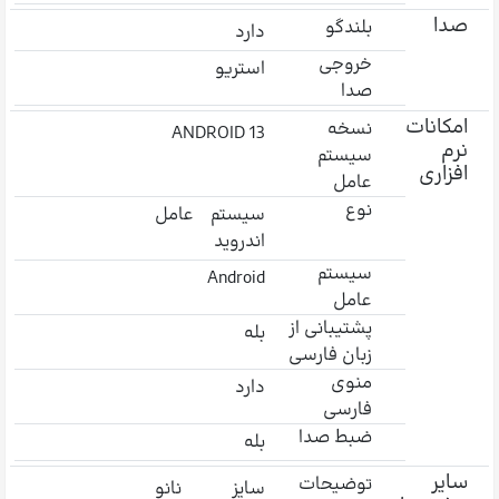
صدا
بلندگو
دارد
خروجی
استریو
صدا
امکانات
نسخه
ANDROID 13
نرم
سیستم
افزاری
عامل
نوع
سیستم عامل
اندروید
سیستم
Android
عامل
پشتیبانی از
بله
زبان فارسی
منوی
دارد
فارسی
ضبط صدا
بله
سایر
توضیحات
سایز نانو