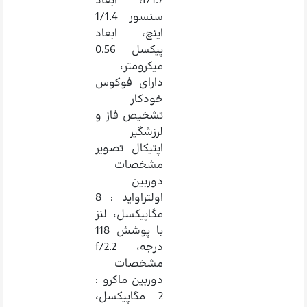
f/1.7، ابعاد
سنسور 1/1.4
اینچ، ابعاد
پیکسل 0.56
میکرومتر،
دارای فوکوس
خودکار
تشخیص فاز و
لرزشگیر
اپتیکال تصویر
مشخصات
دوربین
اولتراواید : 8
مگاپیکسل، لنز
با پوشش 118
درجه، f/2.2
مشخصات
دوربین ماکرو :
2 مگاپیکسل،