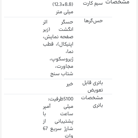
مشخصات
سیم کارت
(8.8*12.3)
میلی متر
حس‌گرها
حسگر اثر
انگشت (زیر
صفحه نمایش،
اپتیکال)، قطب
نما،
ژیروسکوپ،
مجاورت،
شتاب سنج
باتری قابل
خیر
تعویض
مشخصات
5100ظرفیت:
باتری
میلی آمپر
ساعت با
پشتیبانی از
شارژ سریع 67
وات