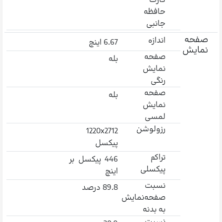
کارت
حافظه
جانبی
صفحه
اندازه
6.67 اینچ
نمایش
صفحه
بله
نمایش
رنگی
صفحه
بله
نمایش
لمسی
رزولوشن
1220x2712
پیکسل
تراکم
446 پیکسل بر
پیکسلی
اینچ
نسبت
89.8 درصد
صفحه‌نمایش
به بدنه