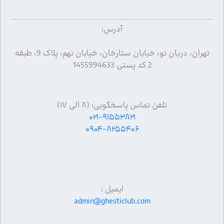
آدرس:
تهران، دریان نو، خیابان ستارخان، خیابان نهم، پلاک 9، طبقه
2 کد پستی 1455994633
تلفن تماس پاسخگویی: (۸ الی ۱۷)
۰۲۱-۹۱۵۵۳۸۲۱
۰۹۰۴-۸۲۵۵۴۰۶
ایمیل :
admin@ghesticlub.com