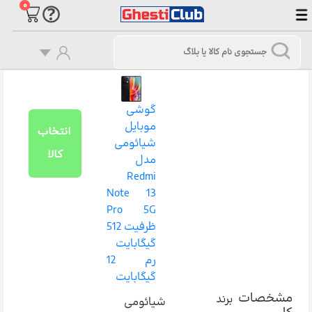
۰
گوشی
موبایل
انتخاب
شیائومی
کالا
مدل
Redmi
Note 13
Pro 5G
ظرفیت 512
گیگابایت
رم 12
گیگابایت
مشخصات
برند
شیائومی