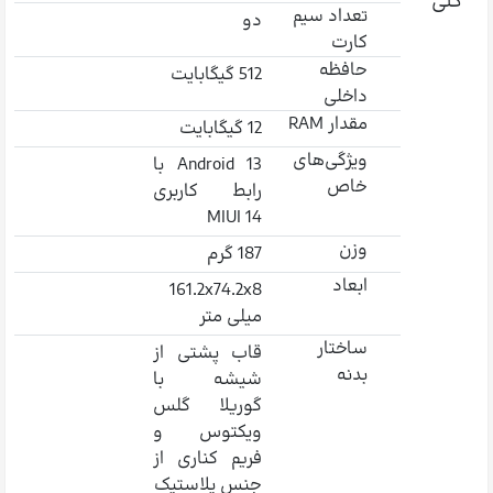
کلی
تعداد سیم
دو
کارت
حافظه
512 گیگابایت
داخلی
مقدار RAM
12 گیگابایت
ویژگی‌های
Android 13 با
خاص
رابط کاربری
MIUI 14
وزن
187 گرم
ابعاد
161.2x74.2x8
میلی متر
ساختار
قاب پشتی از
بدنه
شیشه با
گوریلا گلس
ویکتوس و
فریم کناری از
جنس پلاستیک