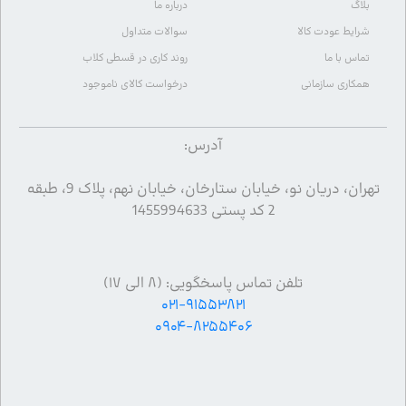
بلاگ
درباره ما
شرایط عودت کالا
سوالات متداول
تماس با ما
روند کاری در قسطی کلاب
همکاری سازمانی
درخواست کالای ناموجود
آدرس:
تهران، دریان نو، خیابان ستارخان، خیابان نهم، پلاک 9، طبقه
2 کد پستی 1455994633
تلفن تماس پاسخگویی: (۸ الی ۱۷)
۰۲۱-۹۱۵۵۳۸۲۱
۰۹۰۴-۸۲۵۵۴۰۶