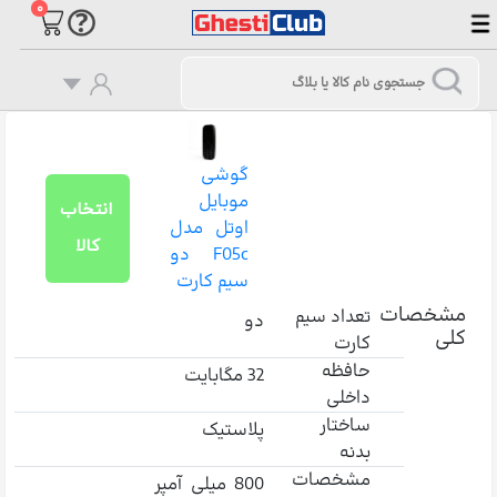
۰
گوشی
موبایل
انتخاب
اوتل مدل
کالا
F05c دو
سیم کارت
مشخصات
تعداد سیم
دو
کلی
کارت
حافظه
32 مگابایت
داخلی
ساختار
پلاستیک
بدنه
مشخصات
800 میلی‌ آمپر