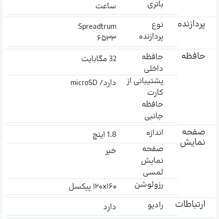
باتری
ساعت
پردازنده
نوع
Spreadtrum
پردازنده
۶۵۳۳
حافظه
حافظه
32 مگابایت
داخلی
پشتیبانی از
دارد/ microSD
کارت
حافظه
جانبی
صفحه
اندازه
1.8 اینچ
نمایش
صفحه
خیر
نمایش
لمسی
رزولوشن
۱۲۰x۱۶۰ پیکسل
ارتباطات
رادیو
دارد