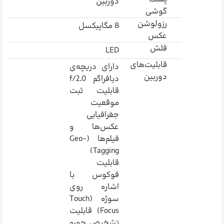
دوربین
گوشی
رزولوشن
8 مگاپیکسل
عکس
فلش
LED
قابلیت‌های
دارای دریچه‌ی
دوربین
دیافراگم f/2.0
قابلیت ثبت
موقعیت
جغرافیایی
عکس‌ها و
فیلم‌ها (Geo-
Tagging)
قابلیت
فوکوس با
اشاره روی
سوژه (Touch
Focus) قابلیت
تشخیص چهره