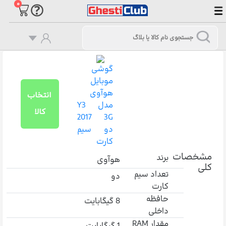
۰
گوشی
موبایل
هوآوی
انتخاب
مدل Y3
کالا
2017 3G
دو سیم
کارت
مشخصات
برند
هوآوی
کلی
تعداد سیم
دو
کارت
حافظه
8 گیگابایت
داخلی
مقدار RAM