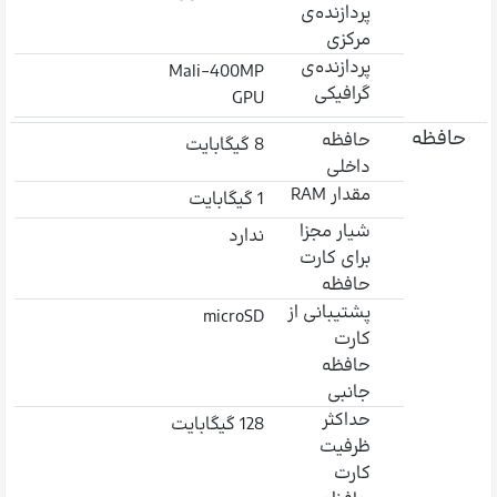
پردازنده‌ی
مرکزی
پردازنده‌ی
Mali-400MP
گرافیکی
GPU
حافظه
حافظه
8 گیگابایت
داخلی
مقدار RAM
1 گیگابایت
شیار مجزا
ندارد
برای کارت
حافظه
پشتیبانی از
microSD
کارت
حافظه
جانبی
حداکثر
128 گیگابایت
ظرفیت
کارت