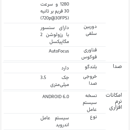
1280 و سرعت
30 فریم بر ثانیه
(720p@30FPS)
دوربین
دارای سنسور
سلفی
با رزولوشن 2
مگاپیکسل
فناوری
AutoFocus
فوکوس
صدا
بلندگو
دارد
خروجی
جک 3.5
صدا
میلی‌متری
امکانات
نسخه
ANDROID 6.0
نرم
سیستم
افزاری
عامل
نوع
سیستم عامل
اندروید