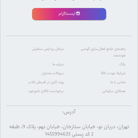
اینستاگرام
راهنمای جامع فعال‌سازی گوشی
مراحل پردازش سفارش
هوشمند
بلاگ
درباره ما
شرایط عودت کالا
سوالات متداول
تماس با ما
روند کاری در قسطی کلاب
همکاری سازمانی
درخواست کالای ناموجود
آدرس:
تهران، دریان نو، خیابان ستارخان، خیابان نهم، پلاک 9، طبقه
2 کد پستی 1455994633