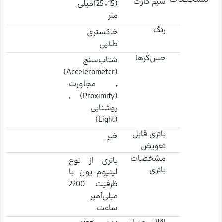
سیم کارت
(15*25)میلی
متر
رنگ
خاکستری
طلایی
حس‌گرها
شتاب‌سنج
(Accelerometer)
, مجاورت
(Proximity) ,
روشنایی
(Light)
باتری قابل
خیر
تعویض
مشخصات
باتری از نوع
باتری
لیتیوم-یون با
ظرفیت 2200
میلی‌آمپر
ساعت