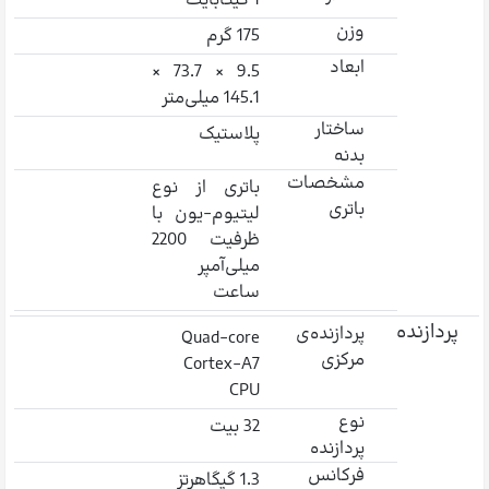
1 گیگابایت
وزن
175 گرم
ابعاد
9.5 × 73.7 ×
145.1 میلی‌متر
ساختار
پلاستیک
بدنه
مشخصات
باتری از نوع
باتری
لیتیوم-یون با
ظرفیت 2200
میلی‌آمپر
ساعت
پردازنده
پردازنده‌ی
Quad-core
مرکزی
Cortex-A7
CPU
نوع
32 بیت
پردازنده
فرکانس
1.3 گیگاهرتز