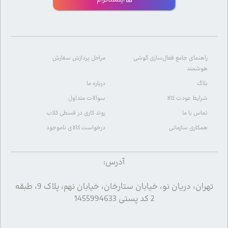
اینستاگرام
راهنمای جامع فعال‌سازی گوشی
مراحل پردازش سفارش
هوشمند
بلاگ
درباره ما
شرایط عودت کالا
سوالات متداول
تماس با ما
روند کاری در قسطی کلاب
همکاری سازمانی
درخواست کالای ناموجود
آدرس:
تهران، دریان نو، خیابان ستارخان، خیابان نهم، پلاک 9، طبقه
2 کد پستی 1455994633