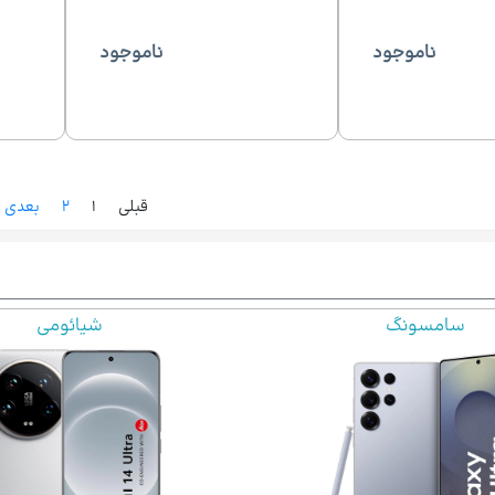
ناموجود
ناموجود
قبلی
۱
۲
بعدی
سامسونگ
شیائومی