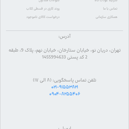
شرایط عودت کالا
سوالات متداول
تماس با ما
روند کاری در قسطی کلاب
همکاری سازمانی
درخواست کالای ناموجود
آدرس:
تهران، دریان نو، خیابان ستارخان، خیابان نهم، پلاک 9، طبقه
2 کد پستی 1455994633
تلفن تماس پاسخگویی: (۸ الی ۱۷)
۰۲۱-۹۱۵۵۳۸۲۱
۰۹۰۴-۸۲۵۵۴۰۶
ایمیل :