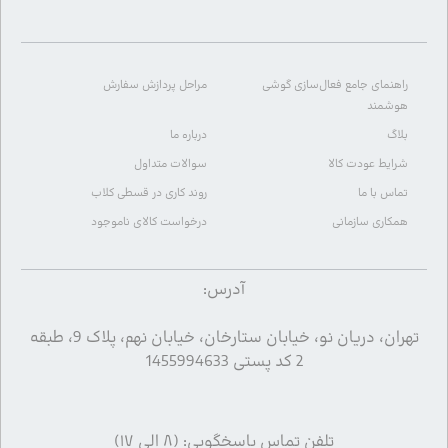
راهنمای جامع فعال‌سازی گوشی
مراحل پردازش سفارش
هوشمند
بلاگ
درباره ما
شرایط عودت کالا
سوالات متداول
تماس با ما
روند کاری در قسطی کلاب
همکاری سازمانی
درخواست کالای ناموجود
آدرس:
تهران، دریان نو، خیابان ستارخان، خیابان نهم، پلاک 9، طبقه
2 کد پستی 1455994633
تلفن تماس پاسخگویی: (۸ الی ۱۷)