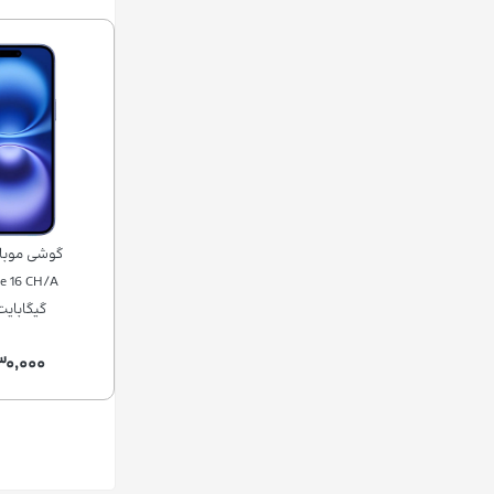
گیگابایت رم 8 گ
۳۰,۰۰۰