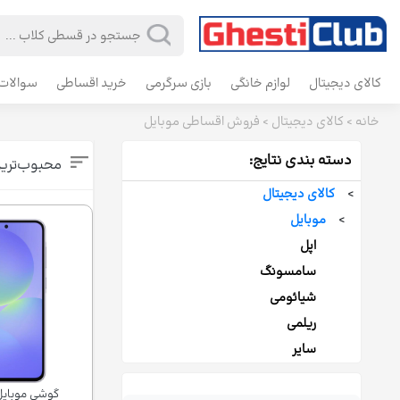
کالای دیجیتال
لوازم خانگی
بازی سرگرمی
خرید اقساطی
سوالات 
خانه
>
کالای دیجیتال
>
فروش اقساطی موبایل
دسته بندی نتایج:
محبوب‌تری
>
کالای دیجیتال
>
موبایل
اپل
سامسونگ
شیائومی
ریلمی
سایر