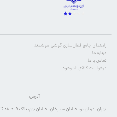
راهنمای جامع فعال‌سازی گوشی هوشمند
درباره ما
تماس با ما
درخواست کالای ناموجود
آدرس:
تهران، دریان نو، خیابان ستارخان، خیابان نهم، پلاک 9، طبقه 2 کد پستی 1455994633