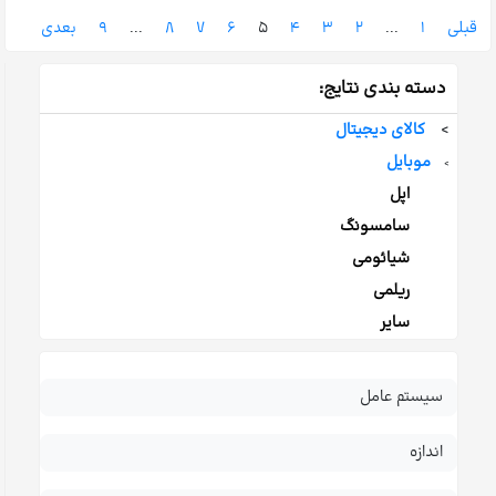
قبلی
۱
...
۲
۳
۴
۵
۶
۷
۸
...
۹
بعدی
دسته بندی نتایج:
>
کالای دیجیتال
موبایل
>
اپل
سامسونگ
شیائومی
ریلمی
سایر
سیستم عامل
اندازه