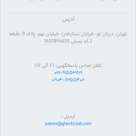
آدرس:
تهران، دریان نو، خیابان ستارخان، خیابان نهم، پلاک 9، طبقه
2 کد پستی 1455994633
تلفن تماس پاسخگویی: (۸ الی ۱۷)
۰۲۱-۹۱۵۵۳۸۲۱
۰۹۰۴-۸۲۵۵۴۰۶
ایمیل :
admin@ghesticlub.com