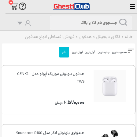
۰
خانه
>
کالای دیجیتال
>
هدفون
>
فروش اقساطی انواع هدفون
محبوب‌ترین
جدیدترین
گران‌ترین
ارزان‌ترین
نام
هدفون بلوتوثی موزیک آپولو مدل GENK2-
TWS
۲,۵۷۰,۰۰۰
تومان
هندزفری بلوتوثی انکر مدل Soundcore R100