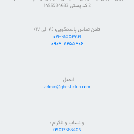
2 کد پستی 1455994633
تلفن تماس پاسخگویی: (۸ الی ۱۷)
۰۲۱-۹۱۵۵۳۸۲۱
۰۹۰۴-۸۲۵۵۴۰۶
ایمیل :
admin@ghesticlub.com
واتساپ و تلگرام :
09013383406