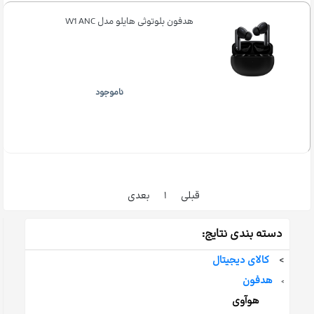
هدفون بلوتوثی هایلو مدل W1 ANC
ناموجود
قبلی
۱
بعدی
دسته بندی نتایج:
>
کالای دیجیتال
هدفون
>
هوآوی